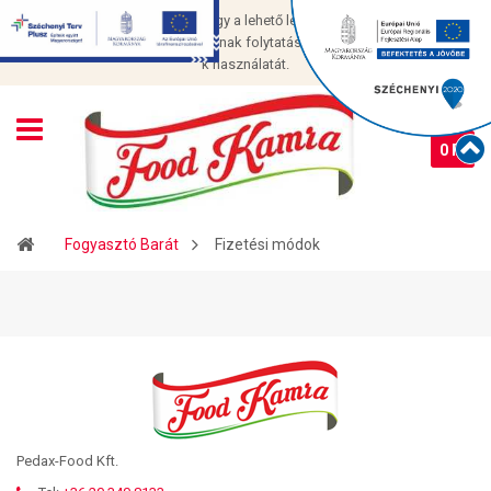
Cookie-kat használunk, hogy a lehető legjobb élményt nyújtsuk
oldalunkon. Az oldal használatának folytatásával Ön elfogadja a cookie-
k használatát.
0 Ft
Fogyasztó Barát
Fizetési módok
Pedax-Food Kft.