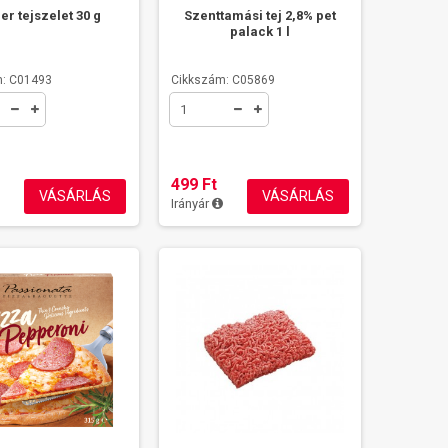
er tejszelet 30 g
Szenttamási tej 2,8% pet
palack 1 l
: C01493
Cikkszám: C05869
499 Ft
VÁSÁRLÁS
VÁSÁRLÁS
Irányár