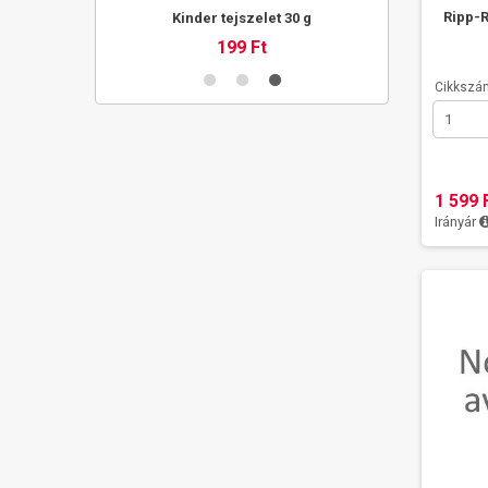
Ripp-R
thús (pulyka)
Kinder tejszelet 30 g
Ripp-Ro
199 Ft
Cikkszá
1 599 
Irányár