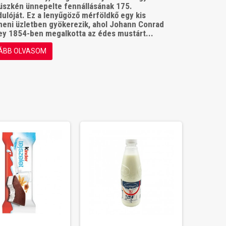
üszkén ünnepelte fennállásának 175.
ulóját. Ez a lenyűgöző mérföldkő egy kis
eni üzletben gyökerezik, ahol Johann Conrad
ey 1854-ben megalkotta az édes mustárt...
ÁBB OLVASOM