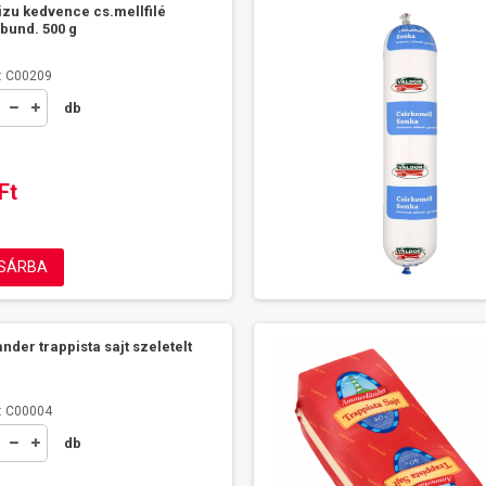
izu kedvence cs.mellfilé
bund. 500 g
: C00209
db
Ft
SÁRBA
der trappista sajt szeletelt
: C00004
db