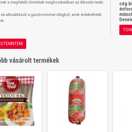
nek a megfelelő döntések meghozatalában az étkezés terén.
cég b
évford
münch
 és aktualitások a gasztronómiai világból, amik érdekelhetik
Devel
et.
TOV
GTEKINTEM
bb vásárolt termékek