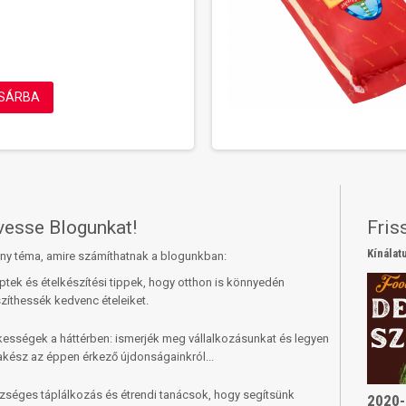
SÁRBA
vesse Blogunkat!
Fris
Kínálat
ny téma, amire számíthatnak a blogunkban:
tek és ételkészítési tippek, hogy otthon is könnyedén
zíthessék kedvenc ételeiket.
kességek a háttérben: ismerjék meg vállalkozásunkat és legyen
akész az éppen érkező újdonságainkról...
zséges táplálkozás és étrendi tanácsok, hogy segítsünk
2020-