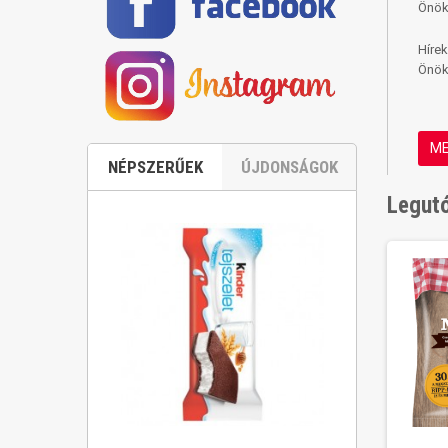
Önök
Hírek
Önök
ME
NÉPSZERŰEK
ÚJDONSÁGOK
Legutó