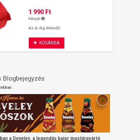
1 990 Ft
Irányár
Az ár /kg értendő.
KOSÁRBA
s Blogbejegyzés
unkban:
ban a Develey, a legendás bajor mustárgyártó