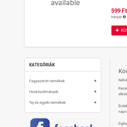
599 Ft
Irányár
KO
KATEGÓRIÁK
Kö
Néhá
Fagyasztott termékek
Recep
Húskészítmények
elkés
Tej és egyéb termékek
Érde
napr
Egés