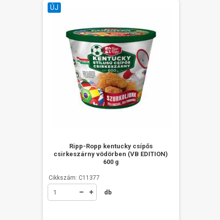
ÚJ
Ripp-Ropp kentucky csípős
csirkeszárny vödörben (VB EDITION)
600 g
Cikkszám: C11377
db