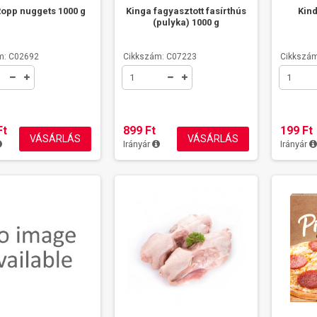
opp nuggets 1000 g
Kinga fagyasztott fasírthús
Kind
pp nuggets 1000 g
(pulyka) 1000 g
1 599 Ft
m: C02692
Cikkszám: C07223
Cikkszám
Ft
899 Ft
199 Ft
VÁSÁRLÁS
VÁSÁRLÁS
Irányár
Irányár