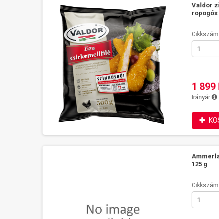
Valdor z
ropogós 
Cikkszám
1 899 
Irányár
KO
Ammerlan
125 g
Cikkszám