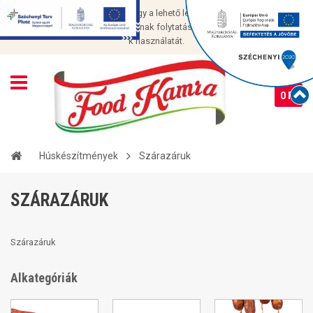
Cookie-kat használunk, hogy a lehető legjobb élményt nyújtsuk
oldalunkon. Az oldal használatának folytatásával Ön elfogadja a cookie-
k használatát.
0 Ft
Húskészítmények
Szárazáruk
SZÁRAZÁRUK
Szárazáruk
Alkategóriák