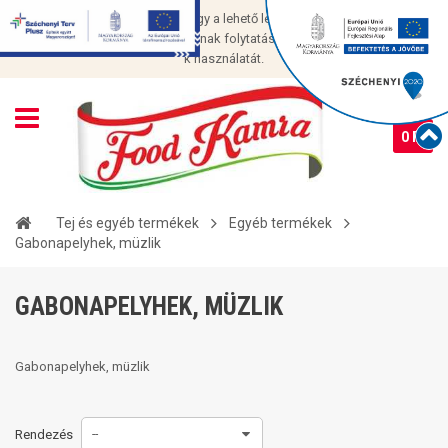
Cookie-kat használunk, hogy a lehető legjobb élményt nyújtsuk
oldalunkon. Az oldal használatának folytatásával Ön elfogadja a cookie-
k használatát.
0 Ft
Tej és egyéb termékek
Egyéb termékek
Gabonapelyhek, müzlik
GABONAPELYHEK, MÜZLIK
Gabonapelyhek, müzlik
Rendezés
--